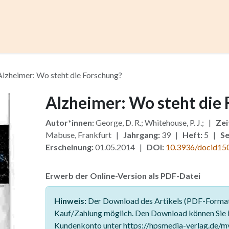
ccess
Kurse
Artikel einreichen
Institutionen
Anze
Alzheimer: Wo steht die Forschung?
Alzheimer: Wo steht die
Autor*innen:
George, D. R.; Whitehouse, P. J.; |
Zei
Mabuse, Frankfurt |
Jahrgang:
39 |
Heft:
5 |
Se
Erscheinung:
01.05.2014 |
DOI:
10.3936/docid15
Erwerb der Online-Version als PDF-Datei
Hinweis:
Der Download des Artikels (PDF-Format)
Kauf/Zahlung möglich. Den Download können Sie 
Kundenkonto unter https://hpsmedia-verlag.de/m