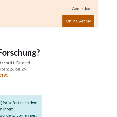
Anmelden
igen
Shop
Hilfe
Online-Archiv
 Forschung?
tschrift:
Dr. med.
iten:
26 bis 29 |
0191
 ist sofort nach dem
in Ihrem
y/orders/ vornehmen.