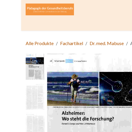
Zum Inhalt springen
Home
Über die Zeitschrift
Lesen
Open A
Alle Produkte
Fachartikel
Dr. med. Mabuse