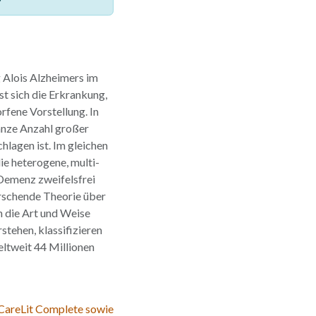
ag Alois Alzheimers im
t sich die Erkrankung,
rfene Vorstellung. In
anze Anzahl großer
agen ist. Im gleichen
ie heterogene, multi-
-Demenz zweifelsfrei
rrschende Theorie über
h die Art und Weise
tehen, klassifizieren
eltweit 44 Millionen
 CareLit Complete sowie