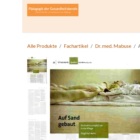
Zum Inhalt springen
Home
Über die Zeitschrift
Lesen
Open A
Alle Produkte
Fachartikel
Dr. med. Mabuse