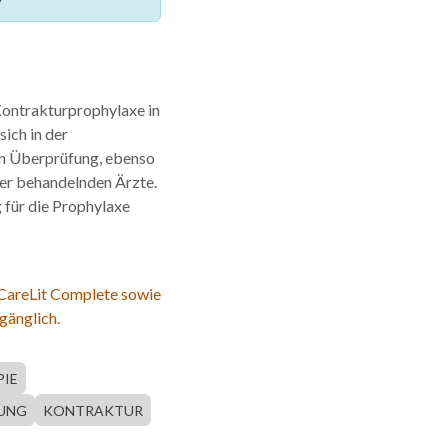
Kontrakturprophylaxe in
ich in der
n Überprüfung, ebenso
der behandelnden Ärzte.
 für die Prophylaxe
 CareLit Complete sowie
gänglich.
PIE
RUNG
KONTRAKTUR