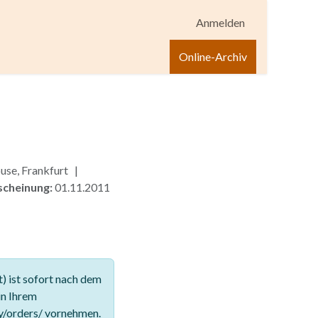
Anmelden
igen
Shop
Hilfe
Online-Archiv
use, Frankfurt |
scheinung:
01.11.2011
 ist sofort nach dem
in Ihrem
y/orders/ vornehmen.