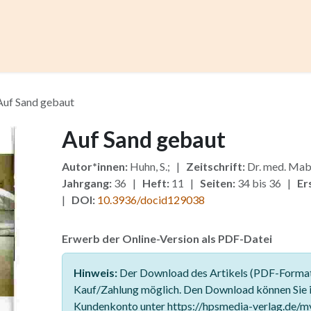
ccess
Kurse
Artikel einreichen
Institutionen
Anze
Auf Sand gebaut
Auf Sand gebaut
Autor*innen:
Huhn, S.; |
Zeitschrift:
Dr. med. Mab
Jahrgang:
36 |
Heft:
11 |
Seiten:
34 bis 36 |
Er
|
DOI:
10.3936/docid129038
Erwerb der Online-Version als PDF-Datei
Hinweis:
Der Download des Artikels (PDF-Format)
Kauf/Zahlung möglich. Den Download können Sie 
Kundenkonto unter https://hpsmedia-verlag.de/m