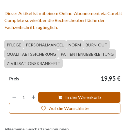
Dieser Artikel ist mit einem Online-Abonnement via CareLit
Complete sowie über die Rechercheoberfläche der
Fachzeitschrift zugänglich.
PFLEGE
PERSONALMANGEL
NORM
BURN-OUT
QUALITAETSSICHERUNG
PATIENTENUEBERLEITUNG
ZIVILISATIONSKRANKHEIT
19,95
€
Preis
In den Warenkorb
Auf die Wunschliste
Allgemeine Geschäftsbedingungen