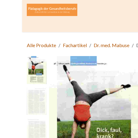
Zum Inhalt springen
Home
Über die Zeitschrift
Lesen
Open A
Alle Produkte
Fachartikel
Dr. med. Mabuse