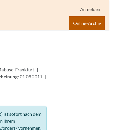
Anmelden
igen
Shop
Hilfe
Online-Archiv
Mabuse, Frankfurt |
cheinung:
01.09.2011 |
 ist sofort nach dem
in Ihrem
y/orders/ vornehmen.