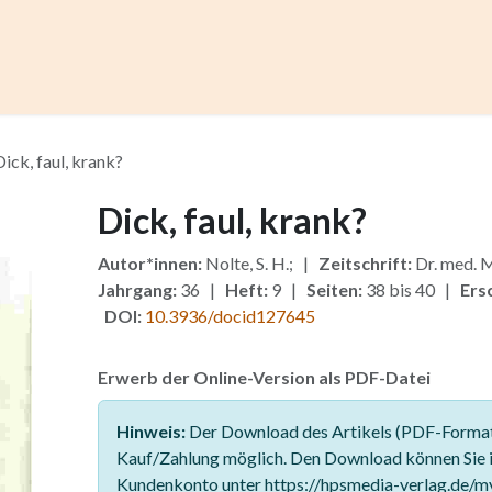
ccess
Kurse
Artikel einreichen
Institutionen
Anze
Dick, faul, krank?
Dick, faul, krank?
Autor*innen:
Nolte, S. H.; |
Zeitschrift:
Dr. med. 
Jahrgang:
36 |
Heft:
9 |
Seiten:
38 bis 40 |
Ers
DOI:
10.3936/docid127645
Erwerb der Online-Version als PDF-Datei
Hinweis:
Der Download des Artikels (PDF-Format)
Kauf/Zahlung möglich. Den Download können Sie 
Kundenkonto unter https://hpsmedia-verlag.de/m