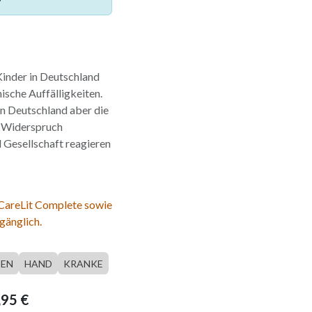
inder in Deutschland
sche Auffälligkeiten.
 in Deutschland aber die
n Widerspruch
d Gesellschaft reagieren
 CareLit Complete sowie
gänglich.
SEN
HAND
KRANKE
,95
€