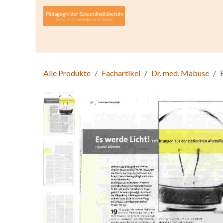
Zum Inhalt springen
Home
Über die Zeitschrift
Lesen
Open A
Alle Produkte
Fachartikel
Dr. med. Mabuse