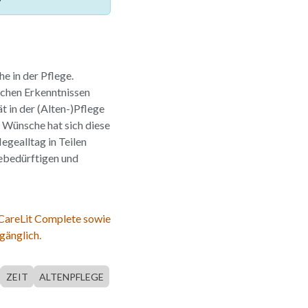
e in der Pflege.
ichen Erkenntnissen
t in der (Alten-)Pflege
 Wünsche hat sich diese
legealltag in Teilen
ebedürftigen und
 CareLit Complete sowie
gänglich.
ZEIT
ALTENPFLEGE