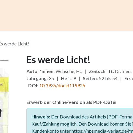
ccess
Kurse
Artikel einreichen
Institutionen
Anze
Es werde Licht!
Es werde Licht!
Autor*innen:
Wünsche, H.; |
Zeitschrift:
Dr. med.
Jahrgang:
35 |
Heft:
9 |
Seiten:
52 bis 54 |
Ers
DOI:
10.3936/docid119925
Erwerb der Online-Version als PDF-Datei
Hinweis:
Der Download des Artikels (PDF-Format)
Kauf/Zahlung möglich. Den Download können Sie 
Kundenkonto unter https://hpsmedia-verlag.de/m