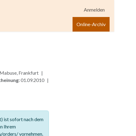
Anmelden
igen
Shop
Hilfe
Online-Archiv
 Mabuse, Frankfurt |
cheinung:
01.09.2010 |
 ist sofort nach dem
in Ihrem
y/orders/ vornehmen.