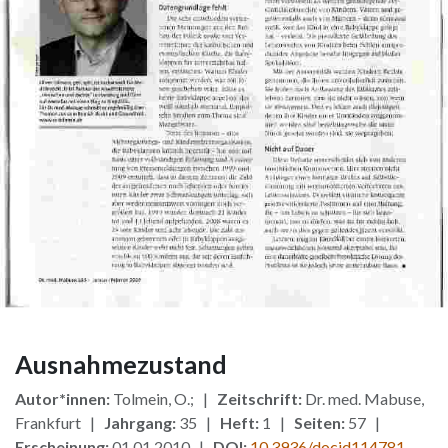
Ausnahmezustand
Autor*innen:
Tolmein, O.; |
Zeitschrift:
Dr. med. Mabuse,
Frankfurt |
Jahrgang:
35 |
Heft:
1 |
Seiten:
57 |
Erscheinung:
01.01.2010 |
DOI:
10.3936/docid114781