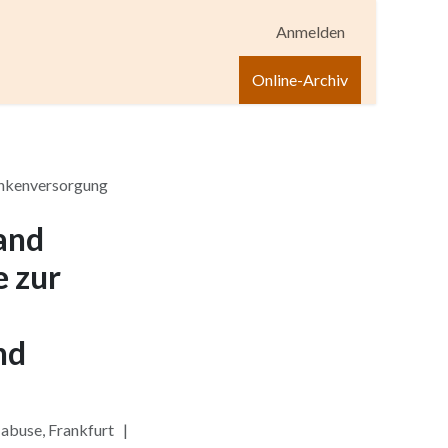
Anmelden
igen
Shop
Hilfe
Online-Archiv
ankenversorgung
and
e zur
nd
abuse, Frankfurt |