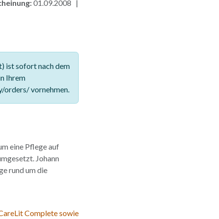
cheinung:
01.09.2008 |
 ist sofort nach dem
in Ihrem
y/orders/ vornehmen.
um eine Pflege auf
 umgesetzt. Johann
nge rund um die
 CareLit Complete sowie