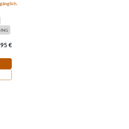
gänglich.
SING
,95
€