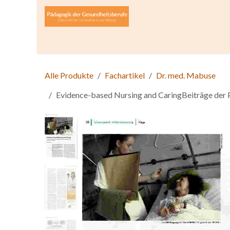
Zum Inhalt springen
Home
Über die Zeitschrift
Lesen
Open A
Alle Produkte
Fachartikel
Dr. med. Mabuse
Evidence-based Nursing and CaringBeiträge der 