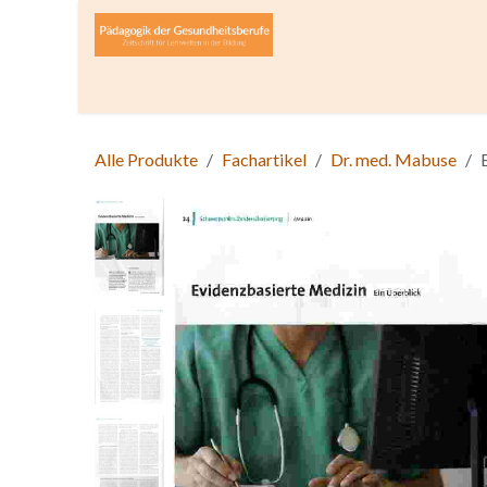
Zum Inhalt springen
Home
Über die Zeitschrift
Lesen
Open A
Alle Produkte
Fachartikel
Dr. med. Mabuse