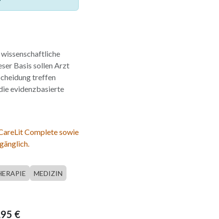
 wissenschaftliche
ser Basis sollen Arzt
scheidung treffen
die evidenzbasierte
 CareLit Complete sowie
gänglich.
HERAPIE
MEDIZIN
,95
€