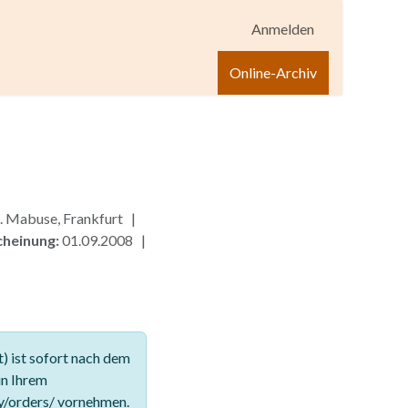
Anmelden
igen
Shop
Hilfe
Online-Archiv
. Mabuse, Frankfurt |
cheinung:
01.09.2008 |
 ist sofort nach dem
in Ihrem
y/orders/ vornehmen.