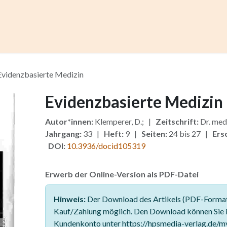
ccess
Kurse
Artikel einreichen
Institutionen
Anze
Evidenzbasierte Medizin
Evidenzbasierte Medizin
Autor*innen:
Klemperer, D.; |
Zeitschrift:
Dr. med
Jahrgang:
33 |
Heft:
9 |
Seiten:
24 bis 27 |
Ers
DOI:
10.3936/docid105319
Erwerb der Online-Version als PDF-Datei
Hinweis:
Der Download des Artikels (PDF-Format)
Kauf/Zahlung möglich. Den Download können Sie 
Kundenkonto unter https://hpsmedia-verlag.de/m