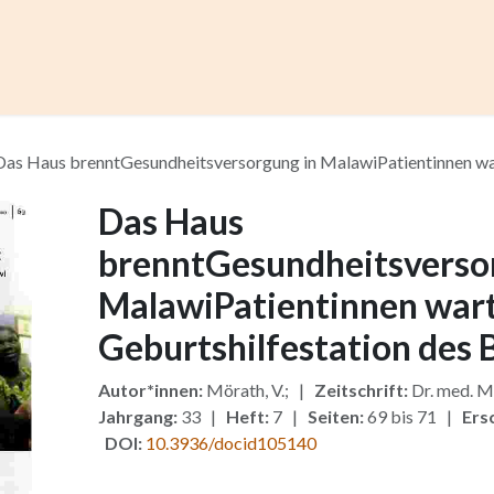
ccess
Kurse
Artikel einreichen
Institutionen
Anze
Das Haus brenntGesundheitsversorgung in MalawiPatientinnen war
Das Haus
brenntGesundheitsverso
MalawiPatientinnen wart
Geburtshilfestation des 
Autor*innen:
Mörath, V.; |
Zeitschrift:
Dr. med. M
Jahrgang:
33 |
Heft:
7 |
Seiten:
69 bis 71 |
Ers
DOI:
10.3936/docid105140