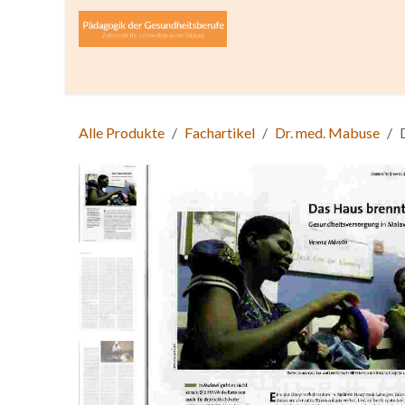
Zum Inhalt springen
Home
Über die Zeitschrift
Lesen
Open A
Alle Produkte
Fachartikel
Dr. med. Mabuse