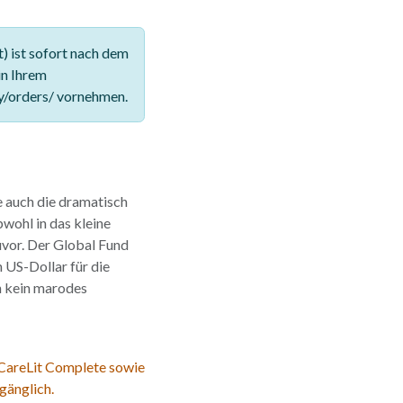
 ist sofort nach dem
in Ihrem
y/orders/ vornehmen.
e auch die dramatisch
bwohl in das kleine
uvor. Der Global Fund
 US-Dollar für die
h kein marodes
 CareLit Complete sowie
gänglich.