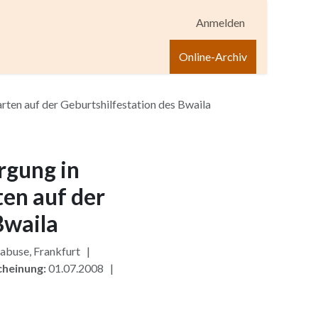
Anmelden
igen
Shop
Hilfe
Online-Archiv
ten auf der Geburtshilfestation des Bwaila
rgung in
en auf der
Bwaila
abuse, Frankfurt |
cheinung:
01.07.2008 |