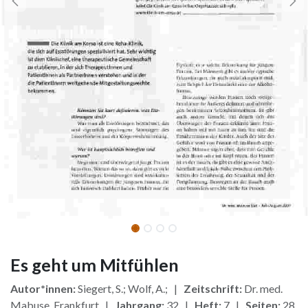
Es geht um Mitfühlen
Autor*innen:
Siegert, S.; Wolf, A.; |
Zeitschrift:
Dr. med.
Mabuse, Frankfurt |
Jahrgang:
32 |
Heft:
7 |
Seiten:
28