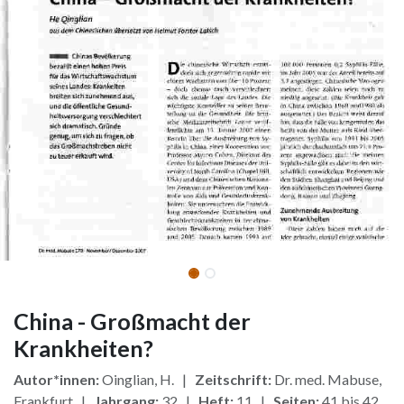
China - Großmacht der
Krankheiten?
Autor*innen:
Oinglian, H. |
Zeitschrift:
Dr. med. Mabuse,
Frankfurt |
Jahrgang:
32 |
Heft:
11 |
Seiten:
41 bis 42