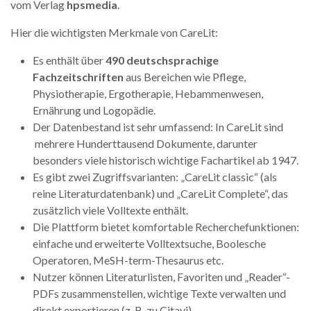
vom Verlag
hpsmedia
.
Hier die wichtigsten Merkmale von CareLit:
Es enthält über
490 deutschsprachige
Fachzeitschriften
aus Bereichen wie Pflege,
Physiotherapie, Ergotherapie, Hebammenwesen,
Ernährung und Logopädie.
Der Datenbestand ist sehr umfassend: In CareLit sind
mehrere Hunderttausend Dokumente, darunter
besonders viele historisch wichtige Fachartikel ab 1947.
Es gibt zwei Zugriffsvarianten: „CareLit classic“ (als
reine Literaturdatenbank) und „CareLit Complete“, das
zusätzlich viele Volltexte enthält.
Die Plattform bietet komfortable Recherchefunktionen:
einfache und erweiterte Volltextsuche, Boolesche
Operatoren, MeSH-term-Thesaurus etc.
Nutzer können Literaturlisten, Favoriten und „Reader“-
PDFs zusammenstellen, wichtige Texte verwalten und
direkt exportieren (z. B. zu Citavi).