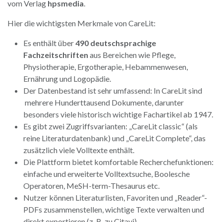
vom Verlag
hpsmedia
.
Hier die wichtigsten Merkmale von CareLit:
Es enthält über
490 deutschsprachige
Fachzeitschriften
aus Bereichen wie Pflege,
Physiotherapie, Ergotherapie, Hebammenwesen,
Ernährung und Logopädie.
Der Datenbestand ist sehr umfassend: In CareLit sind
mehrere Hunderttausend Dokumente, darunter
besonders viele historisch wichtige Fachartikel ab 1947.
Es gibt zwei Zugriffsvarianten: „CareLit classic“ (als
reine Literaturdatenbank) und „CareLit Complete“, das
zusätzlich viele Volltexte enthält.
Die Plattform bietet komfortable Recherchefunktionen:
einfache und erweiterte Volltextsuche, Boolesche
Operatoren, MeSH-term-Thesaurus etc.
Nutzer können Literaturlisten, Favoriten und „Reader“-
PDFs zusammenstellen, wichtige Texte verwalten und
direkt exportieren (z. B. zu Citavi).