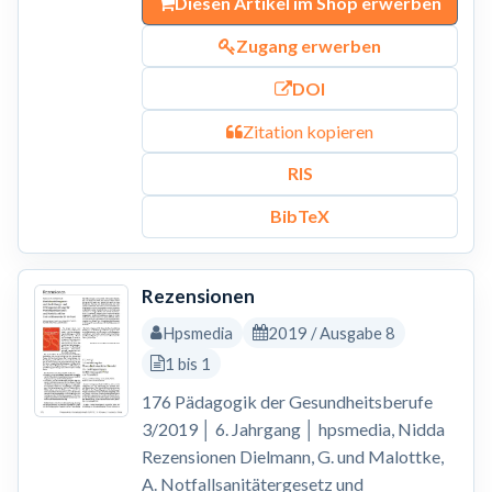
Diesen Artikel im Shop erwerben
Zugang erwerben
DOI
Zitation kopieren
RIS
BibTeX
Rezensionen
Hpsmedia
2019 / Ausgabe 8
1 bis 1
176 Pädagogik der Gesundheitsberufe
3/2019 │ 6. Jahrgang │ hpsmedia, Nidda
Rezensionen Dielmann, G. und Malottke,
A. Notfallsanitätergesetz und