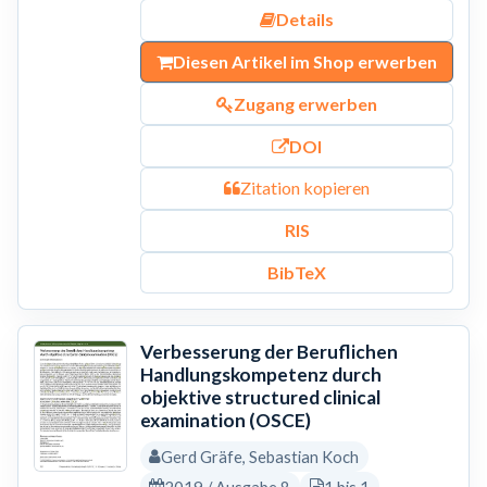
Details
Diesen Artikel im Shop erwerben
Zugang erwerben
DOI
Zitation kopieren
RIS
BibTeX
Verbesserung der Beruflichen
Handlungskompetenz durch
objektive structured clinical
examination (OSCE)
Gerd Gräfe, Sebastian Koch
2019 / Ausgabe 8
1 bis 1