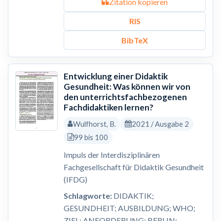
Zitation kopieren
RIS
BibTeX
Entwicklung einer Didaktik
Gesundheit: Was können wir von
den unterrichtsfachbezogenen
Fachdidaktiken lernen?
Wulfhorst, B.
2021 / Ausgabe 2
99 bis 100
Impuls der Interdisziplinären
Fachgesellschaft für Didaktik Gesundheit
(IFDG)
Schlagworte:
DIDAKTIK;
GESUNDHEIT; AUSBILDUNG; WHO;
ZIEL; ANFORDERUNG; BERLIN;