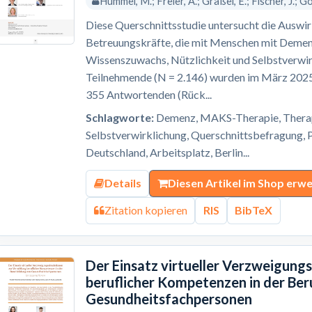
Hummel, M.; Freier, A.; Gräßel, E.; Fischer, J.; Gol
Diese Querschnittsstudie untersucht die Ausw
Betreuungskräfte, die mit Menschen mit Demenz
Wissenszuwachs, Nützlichkeit und Selbstverwir
Teilnehmende (N = 2.146) wurden im März 2025 
355 Antwortenden (Rück...
Schlagworte:
Demenz, MAKS-Therapie, Therapi
Selbstverwirklichung, Querschnittsbefragung, P
Deutschland, Arbeitsplatz, Berlin...
Details
Diesen Artikel im Shop erw
Zitation kopieren
RIS
BibTeX
Der Einsatz virtueller Verzweigung
beruflicher Kompetenzen in der Ber
Gesundheitsfachpersonen