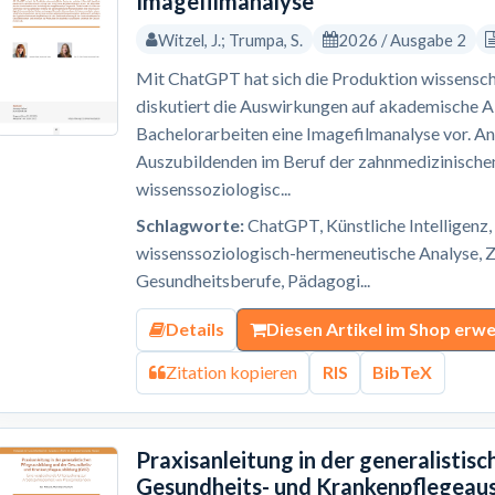
Imagefilmanalyse
Witzel, J.; Trumpa, S.
2026 / Ausgabe 2
Mit ChatGPT hat sich die Produktion wissenscha
diskutiert die Auswirkungen auf akademische Abs
Bachelorarbeiten eine Imagefilmanalyse vor. A
Auszubildenden im Beruf der zahnmedizinischen
wissenssoziologisc...
Schlagworte:
ChatGPT, Künstliche Intelligenz,
wissenssoziologisch-hermeneutische Analyse, Z
Gesundheitsberufe, Pädagogi...
Details
Diesen Artikel im Shop erw
Zitation kopieren
RIS
BibTeX
Praxisanleitung in der generalistis
Gesundheits- und Krankenpflegeau