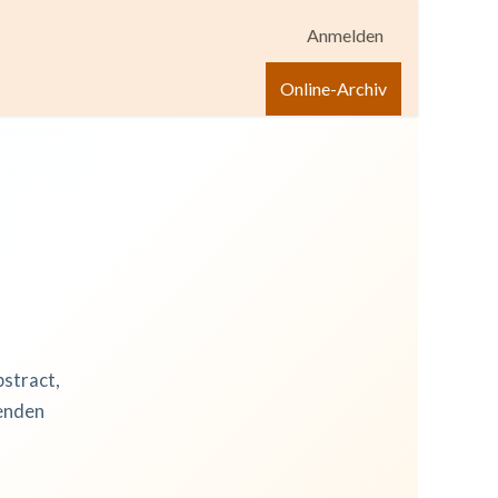
Anmelden
igen
Shop
Hilfe
Online-Archiv
bstract,
zenden