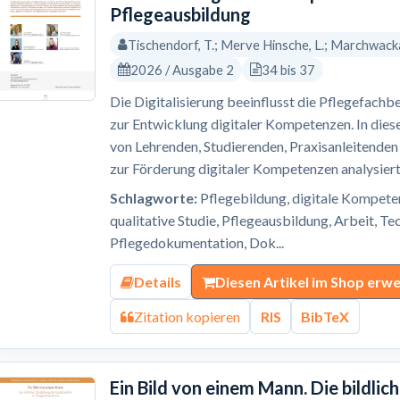
Pflegeausbildung
Tischendorf, T.; Merve Hinsche, L.; Marchwacka,
2026 / Ausgabe 2
34 bis 37
Die Digitalisierung beeinflusst die Pflegefachb
zur Entwicklung digitaler Kompetenzen. In dies
von Lehrenden, Studierenden, Praxisanleitende
zur Förderung digitaler Kompetenzen analysiert. 
Schlagworte:
Pflegebildung, digitale Kompeten
qualitative Studie, Pflegeausbildung, Arbeit, T
Pflegedokumentation, Dok...
Details
Diesen Artikel im Shop erw
Zitation kopieren
RIS
BibTeX
Ein Bild von einem Mann. Die bildlic