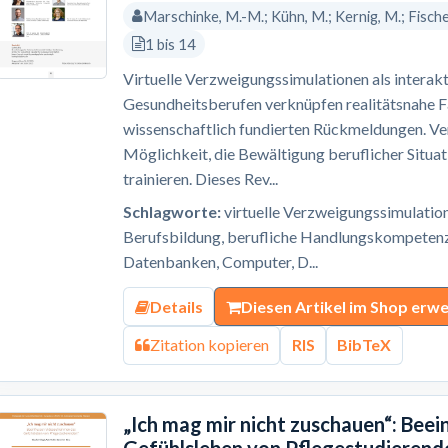
Marschinke, M.-M.; Kühn, M.; Kernig, M.; Fischer,
1 bis 14
Virtuelle Verzweigungssimulationen als interak
Gesundheitsberufen verknüpfen realitätsnahe F
wissenschaftlich fundierten Rückmeldungen. Ve
Möglichkeit, die Bewältigung beruflicher Situat
trainieren. Dieses Rev...
Schlagworte:
virtuelle Verzweigungssimulatio
Berufsbildung, berufliche Handlungskompetenz,
Datenbanken, Computer, D...
Details
Diesen Artikel im Shop erw
Zitation kopieren
RIS
BibTeX
„Ich mag mir nicht zuschauen“: Bee