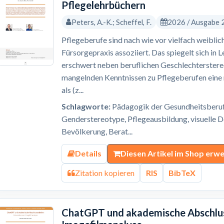
Pflegelehrbüchern
Peters, A.-K.; Scheffel, F.
2026 / Ausgabe 
Pflegeberufe sind nach wie vor vielfach weiblic
Fürsorgepraxis assoziiert. Das spiegelt sich in 
erschwert neben beruflichen Geschlechterster
mangelnden Kenntnissen zu Pflegeberufen eine 
als (z...
Schlagworte:
Pädagogik der Gesundheitsberufe
Genderstereotype, Pflegeausbildung, visuelle 
Bevölkerung, Berat...
Details
Diesen Artikel im Shop erw
Zitation kopieren
RIS
BibTeX
ChatGPT und akademische Abschluss