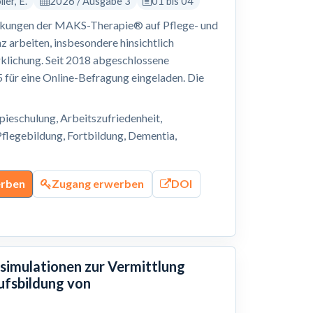
ler, E.
2026 / Ausgabe 3
01 bis 04
irkungen der MAKS-Therapie® auf Pflege- und
 arbeiten, insbesondere hinsichtlich
klichung. Seit 2018 abgeschlossene
für eine Online-Befragung eingeladen. Die
eschulung, Arbeitszufriedenheit,
flegebildung, Fortbildung, Dementia,
erben
Zugang erwerben
DOI
ssimulationen zur Vermittlung
ufsbildung von