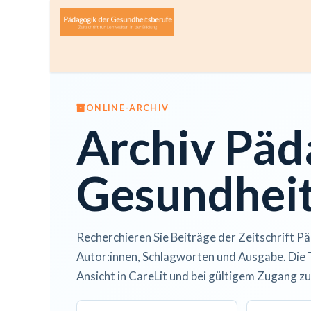
Zum Inhalt springen
Home
Über die Zeitschrift
Lesen
Open A
ONLINE-ARCHIV
Archiv Päd
Gesundheit
Recherchieren Sie Beiträge der Zeitschrift Pä
Autor:innen, Schlagworten und Ausgabe. Die 
Ansicht in CareLit und bei gültigem Zugang zu