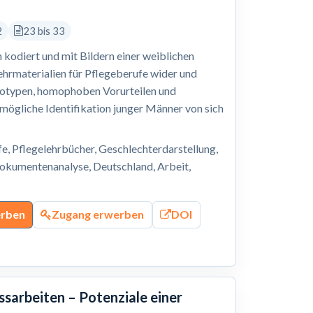
2
23 bis 33
h kodiert und mit Bildern einer weiblichen
Lehrmaterialien für Pflegeberufe wider und
eotypen, homophoben Vorurteilen und
mögliche Identifikation junger Männer von sich
, Pflegelehrbücher, Geschlechterdarstellung,
Dokumentenanalyse, Deutschland, Arbeit,
erben
Zugang erwerben
DOI
arbeiten – Potenziale einer