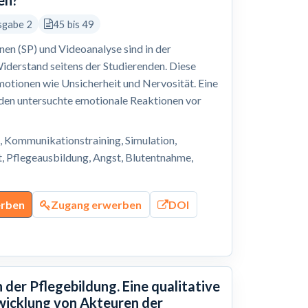
en?
sgabe 2
45 bis 49
en (SP) und Videoanalyse sind in der
Widerstand seitens der Studierenden. Diese
motionen wie Unsicherheit und Nervosität. Eine
en untersuchte emotionale Reaktionen vor
, Kommunikationstraining, Simulation,
t, Pflegeausbildung, Angst, Blutentnahme,
erben
Zugang erwerben
DOI
der Pflegebildung. Eine qualitative
wicklung von Akteuren der