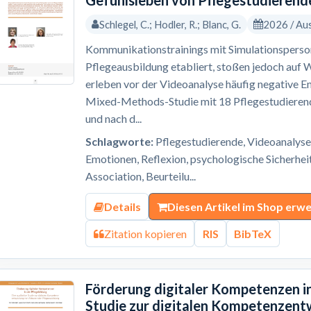
Gefühlsleben von Pflegestudierend
Schlegel, C.; Hodler, R.; Blanc, G.
2026 / Au
Kommunikationstrainings mit Simulationsperson
Pflegeausbildung etabliert, stoßen jedoch auf 
erleben vor der Videoanalyse häufig negative E
Mixed-Methods-Studie mit 18 Pflegestudierend
und nach d...
Schlagworte:
Pflegestudierende, Videoanalyse
Emotionen, Reflexion, psychologische Sicherhei
Association, Beurteilu...
Details
Diesen Artikel im Shop erw
Zitation kopieren
RIS
BibTeX
Förderung digitaler Kompetenzen in 
Studie zur digitalen Kompetenzent