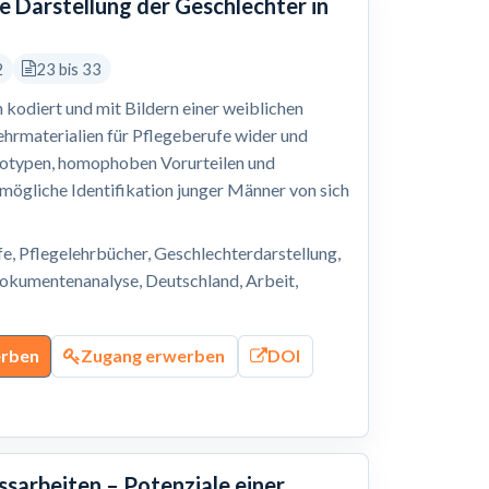
he Darstellung der Geschlechter in
2
23 bis 33
h kodiert und mit Bildern einer weiblichen
Lehrmaterialien für Pflegeberufe wider und
eotypen, homophoben Vorurteilen und
mögliche Identifikation junger Männer von sich
, Pflegelehrbücher, Geschlechterdarstellung,
Dokumentenanalyse, Deutschland, Arbeit,
erben
Zugang erwerben
DOI
arbeiten – Potenziale einer