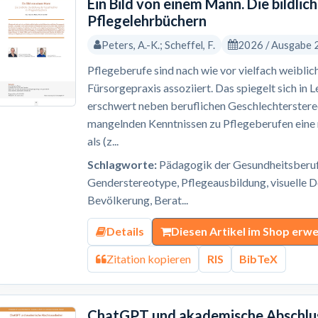
Ein Bild von einem Mann. Die bildlic
Pflegelehrbüchern
Peters, A.-K.; Scheffel, F.
2026 / Ausgabe 
Pflegeberufe sind nach wie vor vielfach weiblic
Fürsorgepraxis assoziiert. Das spiegelt sich in 
erschwert neben beruflichen Geschlechterster
mangelnden Kenntnissen zu Pflegeberufen eine 
als (z...
Schlagworte:
Pädagogik der Gesundheitsberufe
Genderstereotype, Pflegeausbildung, visuelle 
Bevölkerung, Berat...
Details
Diesen Artikel im Shop erw
Zitation kopieren
RIS
BibTeX
ChatGPT und akademische Abschluss