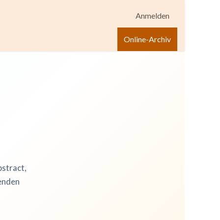
Anmelden
igen
Shop
Hilfe
Online-Archiv
bstract,
zenden