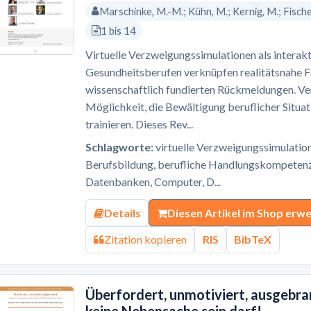
Marschinke, M.-M.; Kühn, M.; Kernig, M.; Fischer,
1 bis 14
Virtuelle Verzweigungssimulationen als interak
Gesundheitsberufen verknüpfen realitätsnahe F
wissenschaftlich fundierten Rückmeldungen. Ve
Möglichkeit, die Bewältigung beruflicher Situat
trainieren. Dieses Rev...
Schlagworte:
virtuelle Verzweigungssimulatio
Berufsbildung, berufliche Handlungskompetenz,
Datenbanken, Computer, D...
Details
Diesen Artikel im Shop erw
Zitation kopieren
RIS
BibTeX
Überfordert, unmotiviert, ausgebr