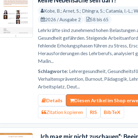
keine Nebensache sein darf!
Kobe, B.; Arnet, S.; Dhingra, S.; Catamia, I.-L.; W
2026 / Ausgabe 2
58 bis 65
Lehrkräfte sind zunehmend hohen Belastungen au
Gesundheit gefährden. Steigende Arbeitsanfor
fehlende Erholungsphasen führen zu Stress, Ers
Herausforderungen des Lehrberufs, analysiert ge
Maßn...
Schlagworte:
Lehrergesundheit, Gesundheitsför
Verhaltensprävention, Burnout, Pädagogik, Lehr
Arbeitsplatz, Deut...
Details
Diesen Artikel im Shop erw
Zitation kopieren
RIS
BibTeX
„Ich mag mir nicht zuschauen“: Bee