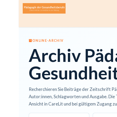
Zum Inhalt springen
Home
Über die Zeitschrift
Lesen
Open A
ONLINE-ARCHIV
Archiv Päd
Gesundheit
Recherchieren Sie Beiträge der Zeitschrift Pä
Autor:innen, Schlagworten und Ausgabe. Die 
Ansicht in CareLit und bei gültigem Zugang zu