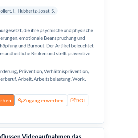
ollert, I.; Hubbertz-Josat, S.
sgesetzt, die ihre psychische und physische
derungen, emotionale Beanspruchung und
chöpfung und Burnout. Der Artikel beleuchtet
sundheitliche Risiken und stellt präventive
derung, Prävention, Verhältnisprävention,
erberuf, Arbeit, Arbeitsbelastung, Work,
erben
Zugang erwerben
DOI
influssen Videoaufnahmen das