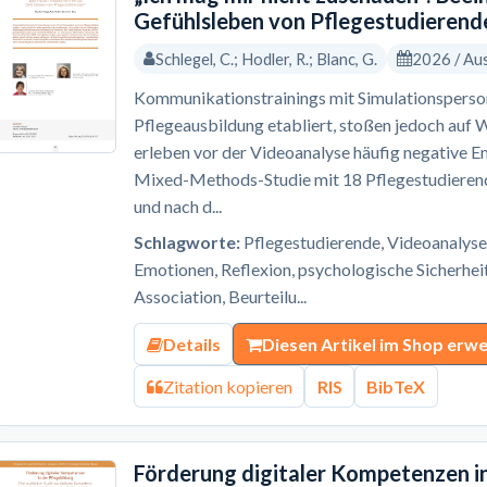
Gefühlsleben von Pflegestudierend
Schlegel, C.; Hodler, R.; Blanc, G.
2026 / Au
Kommunikationstrainings mit Simulationsperson
Pflegeausbildung etabliert, stoßen jedoch auf 
erleben vor der Videoanalyse häufig negative E
Mixed-Methods-Studie mit 18 Pflegestudierend
und nach d...
Schlagworte:
Pflegestudierende, Videoanalyse
Emotionen, Reflexion, psychologische Sicherhei
Association, Beurteilu...
Details
Diesen Artikel im Shop erw
Zitation kopieren
RIS
BibTeX
Förderung digitaler Kompetenzen in 