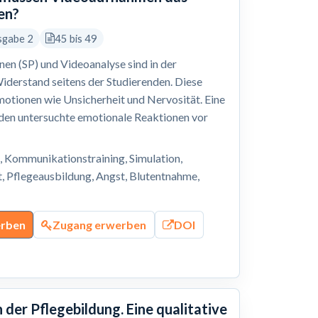
en?
sgabe 2
45 bis 49
en (SP) und Videoanalyse sind in der
Widerstand seitens der Studierenden. Diese
motionen wie Unsicherheit und Nervosität. Eine
en untersuchte emotionale Reaktionen vor
, Kommunikationstraining, Simulation,
t, Pflegeausbildung, Angst, Blutentnahme,
erben
Zugang erwerben
DOI
der Pflegebildung. Eine qualitative