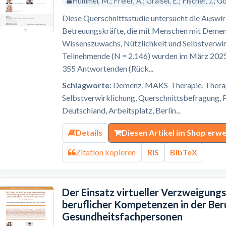
Hummel, M.; Freier, A.; Gräßel, E.; Fischer, J.; Gol
Diese Querschnittsstudie untersucht die Ausw
Betreuungskräfte, die mit Menschen mit Demenz
Wissenszuwachs, Nützlichkeit und Selbstverwir
Teilnehmende (N = 2.146) wurden im März 2025 
355 Antwortenden (Rück...
Schlagworte:
Demenz, MAKS-Therapie, Therapi
Selbstverwirklichung, Querschnittsbefragung, P
Deutschland, Arbeitsplatz, Berlin...
Details
Diesen Artikel im Shop erw
Zitation kopieren
RIS
BibTeX
Der Einsatz virtueller Verzweigung
beruflicher Kompetenzen in der Ber
Gesundheitsfachpersonen