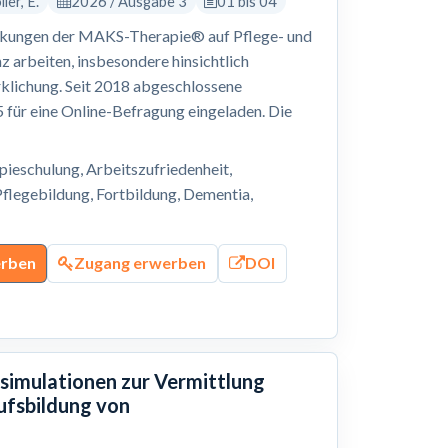
ler, E.
2026 / Ausgabe 3
01 bis 04
irkungen der MAKS-Therapie® auf Pflege- und
 arbeiten, insbesondere hinsichtlich
klichung. Seit 2018 abgeschlossene
für eine Online-Befragung eingeladen. Die
eschulung, Arbeitszufriedenheit,
flegebildung, Fortbildung, Dementia,
erben
Zugang erwerben
DOI
ssimulationen zur Vermittlung
ufsbildung von