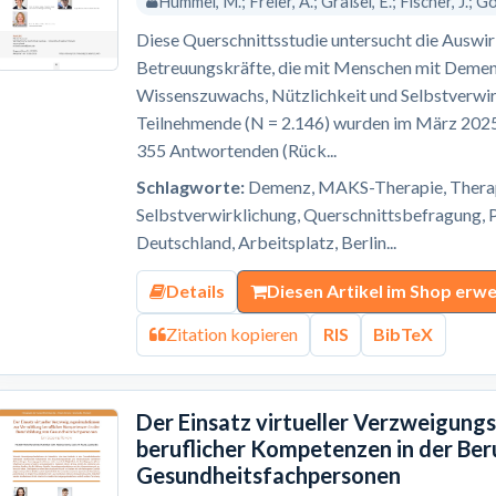
Hummel, M.; Freier, A.; Gräßel, E.; Fischer, J.; Gol
Diese Querschnittsstudie untersucht die Ausw
Betreuungskräfte, die mit Menschen mit Demenz
Wissenszuwachs, Nützlichkeit und Selbstverwir
Teilnehmende (N = 2.146) wurden im März 2025 
355 Antwortenden (Rück...
Schlagworte:
Demenz, MAKS-Therapie, Therapi
Selbstverwirklichung, Querschnittsbefragung, P
Deutschland, Arbeitsplatz, Berlin...
Details
Diesen Artikel im Shop erw
Zitation kopieren
RIS
BibTeX
Der Einsatz virtueller Verzweigung
beruflicher Kompetenzen in der Ber
Gesundheitsfachpersonen