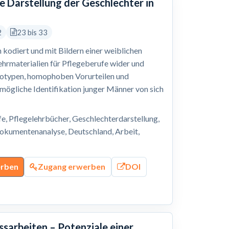
he Darstellung der Geschlechter in
2
23 bis 33
h kodiert und mit Bildern einer weiblichen
Lehrmaterialien für Pflegeberufe wider und
eotypen, homophoben Vorurteilen und
mögliche Identifikation junger Männer von sich
, Pflegelehrbücher, Geschlechterdarstellung,
Dokumentenanalyse, Deutschland, Arbeit,
erben
Zugang erwerben
DOI
arbeiten – Potenziale einer