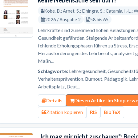
keine Nebensache sein darf!
Kobe, B.; Arnet, S.; Dhingra, S.; Catamia, I.-L.; W
2026 / Ausgabe 2
58 bis 65
Lehrkräfte sind zunehmend hohen Belastungen au
Gesundheit gefährden. Steigende Arbeitsanfor
fehlende Erholungsphasen führen zu Stress, Ers
Herausforderungen des Lehrberufs, analysiert ge
Maßn...
Schlagworte:
Lehrergesundheit, Gesundheitsför
Verhaltensprävention, Burnout, Pädagogik, Lehr
Arbeitsplatz, Deut...
Details
Diesen Artikel im Shop erw
Zitation kopieren
RIS
BibTeX
„Ich mag mir nicht zuschauen“: Bee