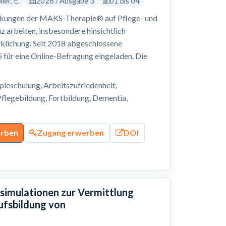
ler, E.
2026 / Ausgabe 3
01 bis 04
irkungen der MAKS-Therapie® auf Pflege- und
 arbeiten, insbesondere hinsichtlich
klichung. Seit 2018 abgeschlossene
für eine Online-Befragung eingeladen. Die
eschulung, Arbeitszufriedenheit,
flegebildung, Fortbildung, Dementia,
erben
Zugang erwerben
DOI
ssimulationen zur Vermittlung
ufsbildung von