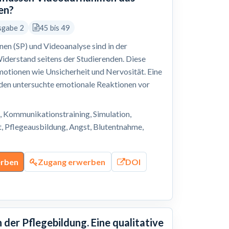
en?
sgabe 2
45 bis 49
en (SP) und Videoanalyse sind in der
Widerstand seitens der Studierenden. Diese
motionen wie Unsicherheit und Nervosität. Eine
en untersuchte emotionale Reaktionen vor
, Kommunikationstraining, Simulation,
t, Pflegeausbildung, Angst, Blutentnahme,
erben
Zugang erwerben
DOI
der Pflegebildung. Eine qualitative