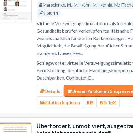
Marschinke, M.-M.; Kühn, M.; Kernig, M.; Fischer,
1 bis 14
Virtuelle Verzweigungssimulationen als interak
Gesundheitsberufen verknüpfen realitätsnahe F
wissenschaftlich fundierten Rückmeldungen. Ve
Möglichkeit, die Bewältigung beruflicher Situat
trainieren. Dieses Rev...
Schlagworte:
virtuelle Verzweigungssimulatio
Berufsbildung, berufliche Handlungskompetenz,
Datenbanken, Computer, D...
Details
Diesen Artikel im Shop erw
Zitation kopieren
RIS
BibTeX
Überfordert, unmotiviert, ausgebr