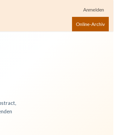
Anmelden
igen
Shop
Hilfe
Online-Archiv
bstract,
zenden