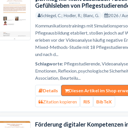
Gefühlsleben von Pflegestudierend
Schlegel, C.; Hodler, R.; Blanc, G.
2026 / Au
Kommunikationstrainings mit Simulationsperson
Pflegeausbildung etabliert, stoßen jedoch auf 
erleben vor der Videoanalyse häufig negative E
Mixed-Methods-Studie mit 18 Pflegestudierend
und nach d...
Schlagworte:
Pflegestudierende, Videoanalyse
Emotionen, Reflexion, psychologische Sicherhei
Association, Beurteilu...
Details
Diesen Artikel im Shop erw
Zitation kopieren
RIS
BibTeX
Förderung digitaler Kompetenzen in 