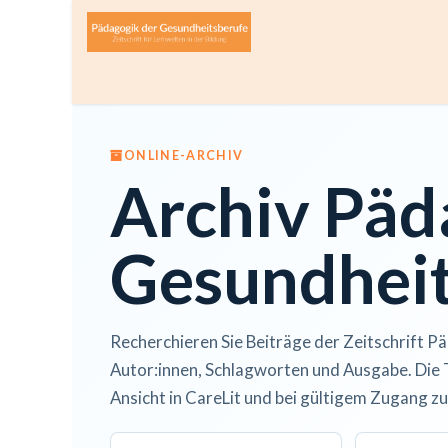
Zum Inhalt springen
Home
Über die Zeitschrift
Lesen
Open A
ONLINE-ARCHIV
Archiv Päd
Gesundheit
Recherchieren Sie Beiträge der Zeitschrift Pä
Autor:innen, Schlagworten und Ausgabe. Die 
Ansicht in CareLit und bei gültigem Zugang zu