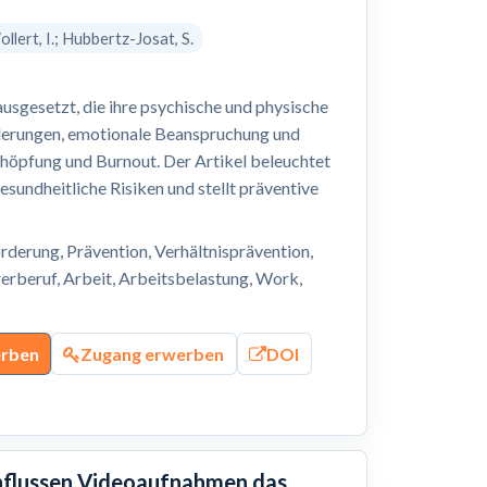
ollert, I.; Hubbertz-Josat, S.
sgesetzt, die ihre psychische und physische
derungen, emotionale Beanspruchung und
chöpfung und Burnout. Der Artikel beleuchtet
sundheitliche Risiken und stellt präventive
derung, Prävention, Verhältnisprävention,
erberuf, Arbeit, Arbeitsbelastung, Work,
erben
Zugang erwerben
DOI
influssen Videoaufnahmen das