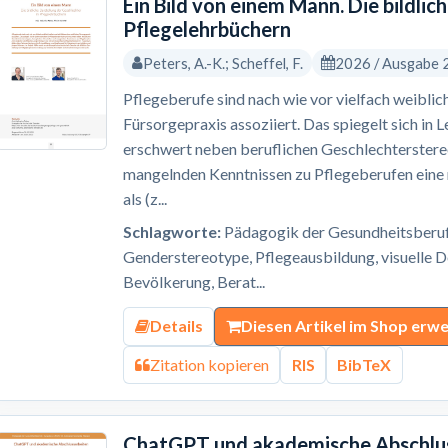
Ein Bild von einem Mann. Die bildlic
Pflegelehrbüchern
Peters, A.-K.; Scheffel, F.
2026 / Ausgabe 
Pflegeberufe sind nach wie vor vielfach weiblic
Fürsorgepraxis assoziiert. Das spiegelt sich in 
erschwert neben beruflichen Geschlechterster
mangelnden Kenntnissen zu Pflegeberufen eine 
als (z...
Schlagworte:
Pädagogik der Gesundheitsberufe
Genderstereotype, Pflegeausbildung, visuelle 
Bevölkerung, Berat...
Details
Diesen Artikel im Shop erw
Zitation kopieren
RIS
BibTeX
ChatGPT und akademische Abschluss