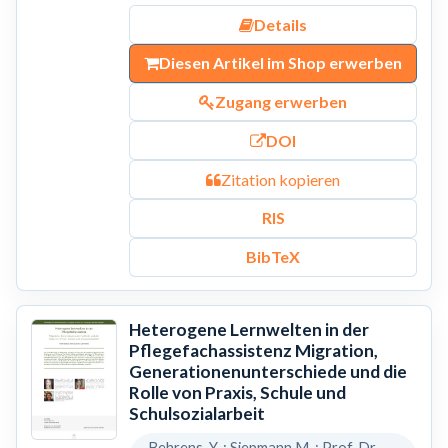
Details
Diesen Artikel im Shop erwerben
Zugang erwerben
DOI
Zitation kopieren
RIS
BibTeX
Heterogene Lernwelten in der
Pflegefachassistenz Migration,
Generationenunterschiede und die
Rolle von Praxis, Schule und
Schulsozialarbeit
Behrens, Y. ; Siepmann,M. ; Prof. Dr.