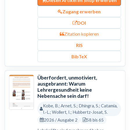
Diesen Artikel im Shop erwerben
Zugang erwerben
DOI
Zitation kopieren
RIS
BibTeX
Überfordert, unmotiviert,
ausgebrannt: Warum
Lehrergesundheit keine
Nebensache sein darf!
Kobe, B.; Arnet, S.; Dhingra, S.; Catamia,
I.-L.; Wollert, I.; Hubbertz-Josat, S.
2026 / Ausgabe 2
58 bis 65