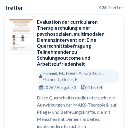
Treffer
426 Treffer
Evaluation der curricularen
Therapieschulung einer
psychosozialen, multimodalen
Demenzintervention: Eine
Querschnittsbefragung
Teilnehmender zu
Schulungsoutcome und
Arbeitszufriedenheit
Hummel, M.; Freier, A.; Gräßel, E.;
Fischer, J.; Goller, E.
2026 / Ausgabe 3
01 bis 04
Diese Querschnittsstudie untersucht die
Auswirkungen der MAKS-Therapie® auf
Pflege- und Betreuungskräfte, die mit
Menschen mit Demenz arbeiten,
insbesondere hinsichtlich