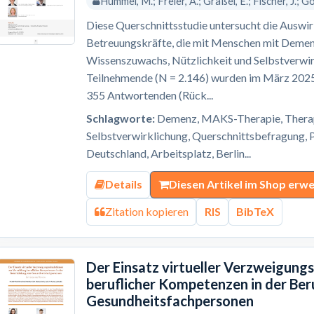
Hummel, M.; Freier, A.; Gräßel, E.; Fischer, J.; Gol
Diese Querschnittsstudie untersucht die Ausw
Betreuungskräfte, die mit Menschen mit Demenz
Wissenszuwachs, Nützlichkeit und Selbstverwir
Teilnehmende (N = 2.146) wurden im März 2025 
355 Antwortenden (Rück...
Schlagworte:
Demenz, MAKS-Therapie, Therapi
Selbstverwirklichung, Querschnittsbefragung, P
Deutschland, Arbeitsplatz, Berlin...
Details
Diesen Artikel im Shop erw
Zitation kopieren
RIS
BibTeX
Der Einsatz virtueller Verzweigung
beruflicher Kompetenzen in der Ber
Gesundheitsfachpersonen