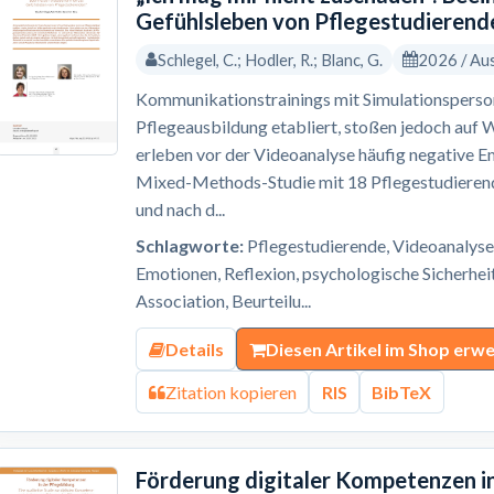
Gefühlsleben von Pflegestudierend
Schlegel, C.; Hodler, R.; Blanc, G.
2026 / Au
Kommunikationstrainings mit Simulationsperson
Pflegeausbildung etabliert, stoßen jedoch auf 
erleben vor der Videoanalyse häufig negative E
Mixed-Methods-Studie mit 18 Pflegestudierend
und nach d...
Schlagworte:
Pflegestudierende, Videoanalyse
Emotionen, Reflexion, psychologische Sicherhei
Association, Beurteilu...
Details
Diesen Artikel im Shop erw
Zitation kopieren
RIS
BibTeX
Förderung digitaler Kompetenzen in 