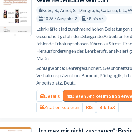
keine Nebensache sein darf!
Kobe, B.; Arnet, S.; Dhingra, S.; Catamia, I.-L.; W
2026 / Ausgabe 2
58 bis 65
Lehrkräfte sind zunehmend hohen Belastungen au
Gesundheit gefährden. Steigende Arbeitsanfor
fehlende Erholungsphasen führen zu Stress, Ers
Herausforderungen des Lehrberufs, analysiert ge
Maßn...
Schlagworte:
Lehrergesundheit, Gesundheitsför
Verhaltensprävention, Burnout, Pädagogik, Lehr
Arbeitsplatz, Deut...
Details
Diesen Artikel im Shop erw
Zitation kopieren
RIS
BibTeX
„Ich mag mir nicht zuschauen“: Bee