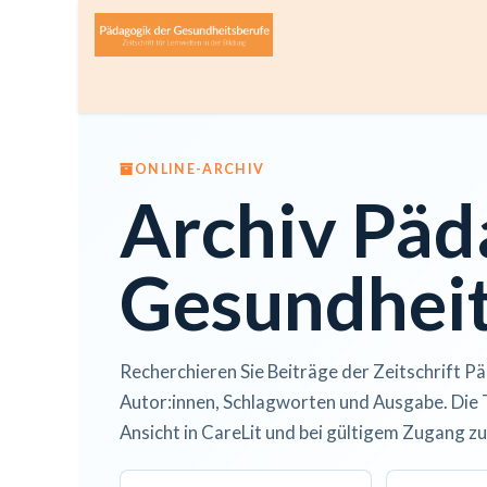
Zum Inhalt springen
Home
Über die Zeitschrift
Lesen
Open A
ONLINE-ARCHIV
Archiv Päd
Gesundheit
Recherchieren Sie Beiträge der Zeitschrift Pä
Autor:innen, Schlagworten und Ausgabe. Die 
Ansicht in CareLit und bei gültigem Zugang zu