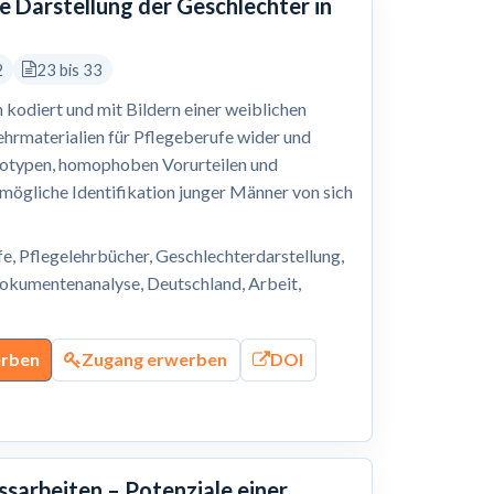
he Darstellung der Geschlechter in
2
23 bis 33
h kodiert und mit Bildern einer weiblichen
Lehrmaterialien für Pflegeberufe wider und
eotypen, homophoben Vorurteilen und
mögliche Identifikation junger Männer von sich
, Pflegelehrbücher, Geschlechterdarstellung,
Dokumentenanalyse, Deutschland, Arbeit,
erben
Zugang erwerben
DOI
arbeiten – Potenziale einer