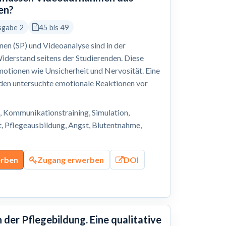
en?
sgabe 2
45 bis 49
en (SP) und Videoanalyse sind in der
Widerstand seitens der Studierenden. Diese
motionen wie Unsicherheit und Nervosität. Eine
en untersuchte emotionale Reaktionen vor
, Kommunikationstraining, Simulation,
t, Pflegeausbildung, Angst, Blutentnahme,
erben
Zugang erwerben
DOI
der Pflegebildung. Eine qualitative