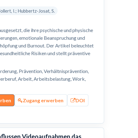
ollert, I.; Hubbertz-Josat, S.
sgesetzt, die ihre psychische und physische
derungen, emotionale Beanspruchung und
chöpfung und Burnout. Der Artikel beleuchtet
sundheitliche Risiken und stellt präventive
derung, Prävention, Verhältnisprävention,
erberuf, Arbeit, Arbeitsbelastung, Work,
erben
Zugang erwerben
DOI
influssen Videoaufnahmen das