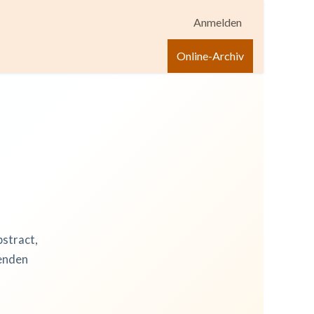
Anmelden
igen
Shop
Hilfe
Online-Archiv
bstract,
zenden