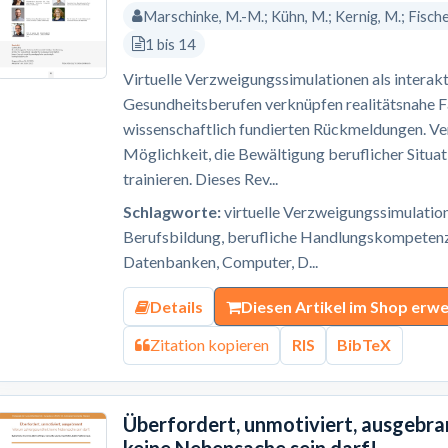
Marschinke, M.-M.; Kühn, M.; Kernig, M.; Fischer,
1 bis 14
Virtuelle Verzweigungssimulationen als interak
Gesundheitsberufen verknüpfen realitätsnahe F
wissenschaftlich fundierten Rückmeldungen. Ve
Möglichkeit, die Bewältigung beruflicher Situat
trainieren. Dieses Rev...
Schlagworte:
virtuelle Verzweigungssimulatio
Berufsbildung, berufliche Handlungskompetenz,
Datenbanken, Computer, D...
Details
Diesen Artikel im Shop erw
Zitation kopieren
RIS
BibTeX
Überfordert, unmotiviert, ausgebr