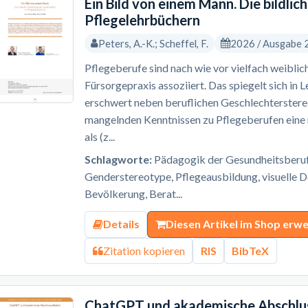
Ein Bild von einem Mann. Die bildlic
Pflegelehrbüchern
Peters, A.-K.; Scheffel, F.
2026 / Ausgabe 
Pflegeberufe sind nach wie vor vielfach weiblic
Fürsorgepraxis assoziiert. Das spiegelt sich in 
erschwert neben beruflichen Geschlechterster
mangelnden Kenntnissen zu Pflegeberufen eine 
als (z...
Schlagworte:
Pädagogik der Gesundheitsberufe
Genderstereotype, Pflegeausbildung, visuelle 
Bevölkerung, Berat...
Details
Diesen Artikel im Shop erw
Zitation kopieren
RIS
BibTeX
ChatGPT und akademische Abschluss