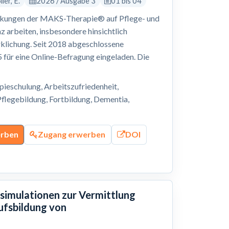
ler, E.
2026 / Ausgabe 3
01 bis 04
irkungen der MAKS-Therapie® auf Pflege- und
 arbeiten, insbesondere hinsichtlich
klichung. Seit 2018 abgeschlossene
für eine Online-Befragung eingeladen. Die
eschulung, Arbeitszufriedenheit,
flegebildung, Fortbildung, Dementia,
erben
Zugang erwerben
DOI
ssimulationen zur Vermittlung
ufsbildung von