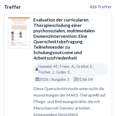
Treffer
426 Treffer
Evaluation der curricularen
Therapieschulung einer
psychosozialen, multimodalen
Demenzintervention: Eine
Querschnittsbefragung
Teilnehmender zu
Schulungsoutcome und
Arbeitszufriedenheit
Hummel, M.; Freier, A.; Gräßel, E.;
Fischer, J.; Goller, E.
2026 / Ausgabe 3
01 bis 04
Diese Querschnittsstudie untersucht die
Auswirkungen der MAKS-Therapie® auf
Pflege- und Betreuungskräfte, die mit
Menschen mit Demenz arbeiten,
insbesondere hinsichtlich