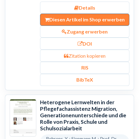
Details
Diesen Artikel im Shop erwerben
Zugang erwerben
DOI
Zitation kopieren
RIS
BibTeX
Heterogene Lernwelten in der
Pflegefachassistenz Migration,
Generationenunterschiede und die
Rolle von Praxis, Schule und
Schulsozialarbeit
Behrens, Y. ; Siepmann,M. ; Prof. Dr.