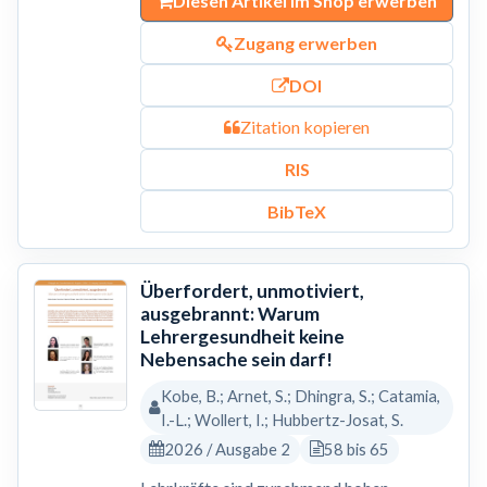
Diesen Artikel im Shop erwerben
Zugang erwerben
DOI
Zitation kopieren
RIS
BibTeX
Überfordert, unmotiviert,
ausgebrannt: Warum
Lehrergesundheit keine
Nebensache sein darf!
Kobe, B.; Arnet, S.; Dhingra, S.; Catamia,
I.-L.; Wollert, I.; Hubbertz-Josat, S.
2026 / Ausgabe 2
58 bis 65