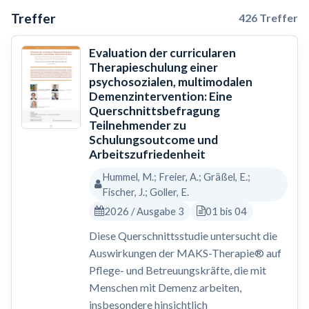
Treffer
426 Treffer
Evaluation der curricularen
Therapieschulung einer
psychosozialen, multimodalen
Demenzintervention: Eine
Querschnittsbefragung
Teilnehmender zu
Schulungsoutcome und
Arbeitszufriedenheit
Hummel, M.; Freier, A.; Gräßel, E.;
Fischer, J.; Goller, E.
2026 / Ausgabe 3
01 bis 04
Diese Querschnittsstudie untersucht die
Auswirkungen der MAKS-Therapie® auf
Pflege- und Betreuungskräfte, die mit
Menschen mit Demenz arbeiten,
insbesondere hinsichtlich