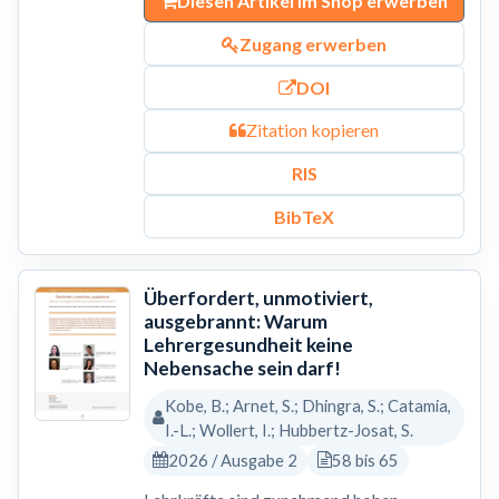
Diesen Artikel im Shop erwerben
Zugang erwerben
DOI
Zitation kopieren
RIS
BibTeX
Überfordert, unmotiviert,
ausgebrannt: Warum
Lehrergesundheit keine
Nebensache sein darf!
Kobe, B.; Arnet, S.; Dhingra, S.; Catamia,
I.-L.; Wollert, I.; Hubbertz-Josat, S.
2026 / Ausgabe 2
58 bis 65