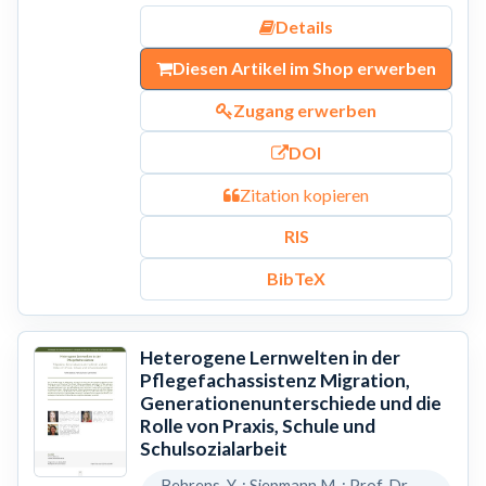
Details
Diesen Artikel im Shop erwerben
Zugang erwerben
DOI
Zitation kopieren
RIS
BibTeX
Heterogene Lernwelten in der
Pflegefachassistenz Migration,
Generationenunterschiede und die
Rolle von Praxis, Schule und
Schulsozialarbeit
Behrens, Y. ; Siepmann,M. ; Prof. Dr.