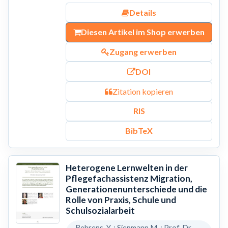
Details
Diesen Artikel im Shop erwerben
Zugang erwerben
DOI
Zitation kopieren
RIS
BibTeX
Heterogene Lernwelten in der
Pflegefachassistenz Migration,
Generationenunterschiede und die
Rolle von Praxis, Schule und
Schulsozialarbeit
Behrens, Y. ; Siepmann,M. ; Prof. Dr.