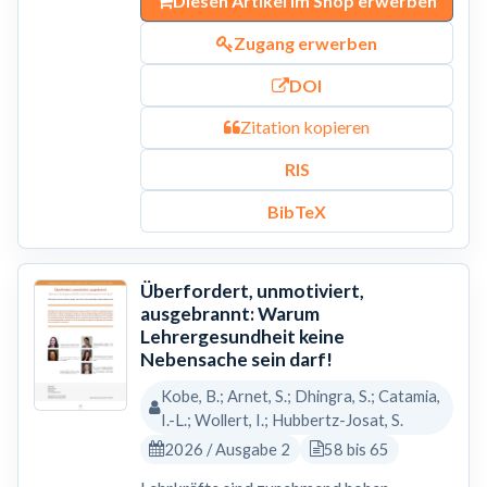
Diesen Artikel im Shop erwerben
Zugang erwerben
DOI
Zitation kopieren
RIS
BibTeX
Überfordert, unmotiviert,
ausgebrannt: Warum
Lehrergesundheit keine
Nebensache sein darf!
Kobe, B.; Arnet, S.; Dhingra, S.; Catamia,
I.-L.; Wollert, I.; Hubbertz-Josat, S.
2026 / Ausgabe 2
58 bis 65