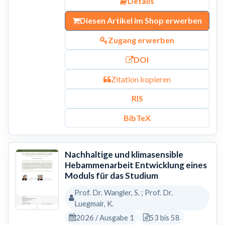
Details
Diesen Artikel im Shop erwerben
Zugang erwerben
DOI
Zitation kopieren
RIS
BibTeX
Nachhaltige und klimasensible
Hebammenarbeit Entwicklung eines
Moduls für das Studium
Prof. Dr. Wangler, S. ; Prof. Dr.
Luegmair, K.
2026 / Ausgabe 1
53 bis 58