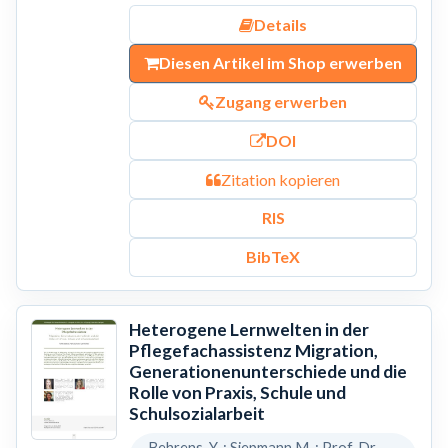
Details
Diesen Artikel im Shop erwerben
Zugang erwerben
DOI
Zitation kopieren
RIS
BibTeX
Heterogene Lernwelten in der
Pflegefachassistenz Migration,
Generationenunterschiede und die
Rolle von Praxis, Schule und
Schulsozialarbeit
Behrens, Y. ; Siepmann,M. ; Prof. Dr.