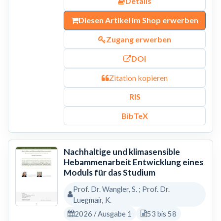
Details
Diesen Artikel im Shop erwerben
Zugang erwerben
DOI
Zitation kopieren
RIS
BibTeX
Nachhaltige und klimasensible
Hebammenarbeit Entwicklung eines
Moduls für das Studium
Prof. Dr. Wangler, S. ; Prof. Dr.
Luegmair, K.
2026 / Ausgabe 1
53 bis 58