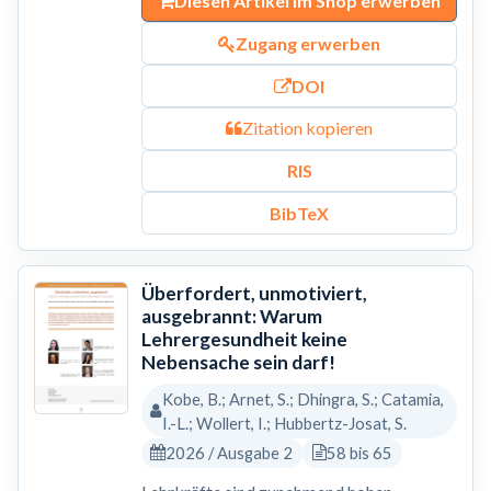
Diesen Artikel im Shop erwerben
Zugang erwerben
DOI
Zitation kopieren
RIS
BibTeX
Überfordert, unmotiviert,
ausgebrannt: Warum
Lehrergesundheit keine
Nebensache sein darf!
Kobe, B.; Arnet, S.; Dhingra, S.; Catamia,
I.-L.; Wollert, I.; Hubbertz-Josat, S.
2026 / Ausgabe 2
58 bis 65