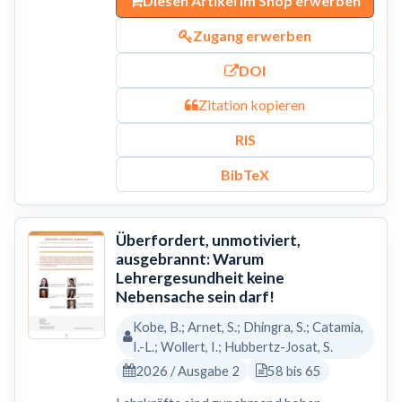
Diesen Artikel im Shop erwerben
Zugang erwerben
DOI
Zitation kopieren
RIS
BibTeX
Überfordert, unmotiviert,
ausgebrannt: Warum
Lehrergesundheit keine
Nebensache sein darf!
Kobe, B.; Arnet, S.; Dhingra, S.; Catamia,
I.-L.; Wollert, I.; Hubbertz-Josat, S.
2026 / Ausgabe 2
58 bis 65