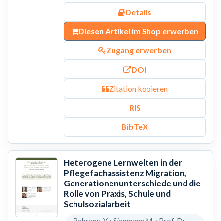
Details
Diesen Artikel im Shop erwerben
Zugang erwerben
DOI
Zitation kopieren
RIS
BibTeX
Heterogene Lernwelten in der
Pflegefachassistenz Migration,
Generationenunterschiede und die
Rolle von Praxis, Schule und
Schulsozialarbeit
Behrens, Y. ; Siepmann,M. ; Prof. Dr.