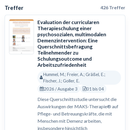
Treffer
426 Treffer
Evaluation der curricularen
Therapieschulung einer
psychosozialen, multimodalen
Demenzintervention: Eine
Querschnittsbefragung
Teilnehmender zu
Schulungsoutcome und
Arbeitszufriedenheit
Hummel, M.; Freier, A.; Gräßel, E.;
Fischer, J.; Goller, E.
2026 / Ausgabe 3
01 bis 04
Diese Querschnittsstudie untersucht die
Auswirkungen der MAKS-Therapie® auf
Pflege- und Betreuungskräfte, die mit
Menschen mit Demenz arbeiten,
insbesondere hinsichtlich