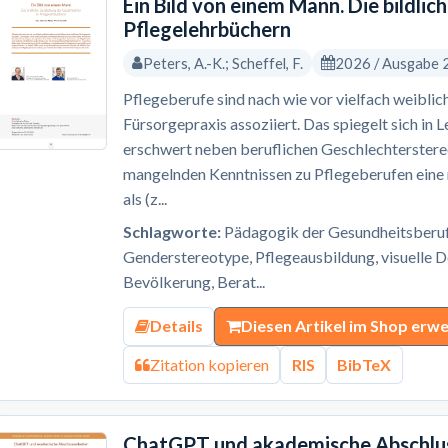
Ein Bild von einem Mann. Die bildlic
Pflegelehrbüchern
Peters, A.-K.; Scheffel, F.
2026 / Ausgabe 
Pflegeberufe sind nach wie vor vielfach weiblic
Fürsorgepraxis assoziiert. Das spiegelt sich in 
erschwert neben beruflichen Geschlechterster
mangelnden Kenntnissen zu Pflegeberufen eine 
als (z...
Schlagworte:
Pädagogik der Gesundheitsberufe
Genderstereotype, Pflegeausbildung, visuelle 
Bevölkerung, Berat...
Details
Diesen Artikel im Shop erw
Zitation kopieren
RIS
BibTeX
ChatGPT und akademische Abschluss