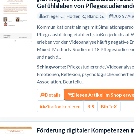
Gefühlsleben von Pflegestudierend
Schlegel, C.; Hodler, R.; Blanc, G.
2026 / Au
Kommunikationstrainings mit Simulationsperson
Pflegeausbildung etabliert, stoßen jedoch auf 
erleben vor der Videoanalyse häufig negative E
Mixed-Methods-Studie mit 18 Pflegestudierend
und nach d...
Schlagworte:
Pflegestudierende, Videoanalyse
Emotionen, Reflexion, psychologische Sicherhei
Association, Beurteilu...
Details
Diesen Artikel im Shop erw
Zitation kopieren
RIS
BibTeX
Förderung digitaler Kompetenzen in 