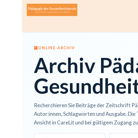
Zum Inhalt springen
Home
Über die Zeitschrift
Lesen
Open A
ONLINE-ARCHIV
Archiv Päd
Gesundheit
Recherchieren Sie Beiträge der Zeitschrift Pä
Autor:innen, Schlagworten und Ausgabe. Die 
Ansicht in CareLit und bei gültigem Zugang zu