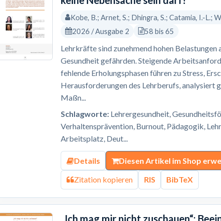
keine Nebensache sein darf!
Kobe, B.; Arnet, S.; Dhingra, S.; Catamia, I.-L.; W
2026 / Ausgabe 2
58 bis 65
Lehrkräfte sind zunehmend hohen Belastungen au
Gesundheit gefährden. Steigende Arbeitsanfor
fehlende Erholungsphasen führen zu Stress, Ers
Herausforderungen des Lehrberufs, analysiert ge
Maßn...
Schlagworte:
Lehrergesundheit, Gesundheitsför
Verhaltensprävention, Burnout, Pädagogik, Lehr
Arbeitsplatz, Deut...
Details
Diesen Artikel im Shop erw
Zitation kopieren
RIS
BibTeX
„Ich mag mir nicht zuschauen“: Bee