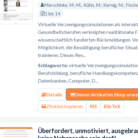
Marschinke, M.-M.; Kühn, M.; Kernig, M.; Fischer,
1 bis 14
Virtuelle Verzweigungssimulationen als interak
Gesundheitsberufen verknüpfen realitätsnahe F
wissenschaftlich fundierten Rückmeldungen. Ve
Möglichkeit, die Bewältigung beruflicher Situat
trainieren. Dieses Rev...
Schlagworte:
virtuelle Verzweigungssimulatio
Berufsbildung, berufliche Handlungskompetenz,
Datenbanken, Computer, D...
Details
Diesen Artikel im Shop erw
Zitation kopieren
RIS
BibTeX
Überfordert, unmotiviert, ausgebr