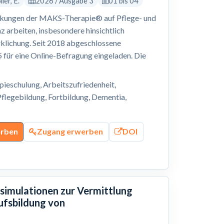
ler, E.
2026 / Ausgabe 3
01 bis 04
irkungen der MAKS-Therapie® auf Pflege- und
 arbeiten, insbesondere hinsichtlich
klichung. Seit 2018 abgeschlossene
für eine Online-Befragung eingeladen. Die
eschulung, Arbeitszufriedenheit,
flegebildung, Fortbildung, Dementia,
erben
Zugang erwerben
DOI
ssimulationen zur Vermittlung
ufsbildung von