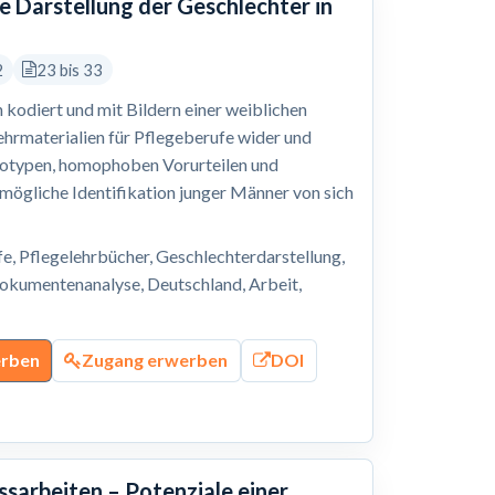
he Darstellung der Geschlechter in
2
23 bis 33
h kodiert und mit Bildern einer weiblichen
Lehrmaterialien für Pflegeberufe wider und
eotypen, homophoben Vorurteilen und
mögliche Identifikation junger Männer von sich
, Pflegelehrbücher, Geschlechterdarstellung,
Dokumentenanalyse, Deutschland, Arbeit,
erben
Zugang erwerben
DOI
arbeiten – Potenziale einer