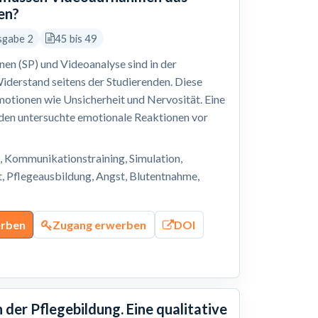
en?
sgabe 2
45 bis 49
en (SP) und Videoanalyse sind in der
Widerstand seitens der Studierenden. Diese
motionen wie Unsicherheit und Nervosität. Eine
en untersuchte emotionale Reaktionen vor
, Kommunikationstraining, Simulation,
t, Pflegeausbildung, Angst, Blutentnahme,
erben
Zugang erwerben
DOI
der Pflegebildung. Eine qualitative