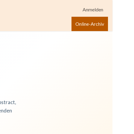
Anmelden
igen
Shop
Hilfe
Online-Archiv
bstract,
zenden