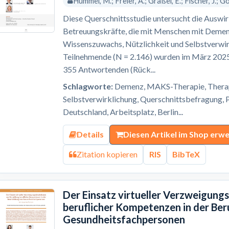
Hummel, M.; Freier, A.; Gräßel, E.; Fischer, J.; Gol
Diese Querschnittsstudie untersucht die Ausw
Betreuungskräfte, die mit Menschen mit Demenz
Wissenszuwachs, Nützlichkeit und Selbstverwir
Teilnehmende (N = 2.146) wurden im März 2025 
355 Antwortenden (Rück...
Schlagworte:
Demenz, MAKS-Therapie, Therapi
Selbstverwirklichung, Querschnittsbefragung, P
Deutschland, Arbeitsplatz, Berlin...
Details
Diesen Artikel im Shop erw
Zitation kopieren
RIS
BibTeX
Der Einsatz virtueller Verzweigung
beruflicher Kompetenzen in der Ber
Gesundheitsfachpersonen