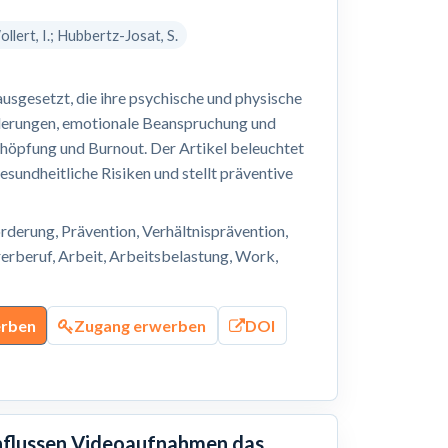
ollert, I.; Hubbertz-Josat, S.
sgesetzt, die ihre psychische und physische
derungen, emotionale Beanspruchung und
chöpfung und Burnout. Der Artikel beleuchtet
sundheitliche Risiken und stellt präventive
derung, Prävention, Verhältnisprävention,
erberuf, Arbeit, Arbeitsbelastung, Work,
erben
Zugang erwerben
DOI
influssen Videoaufnahmen das